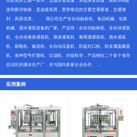
州及花卉之都一青州，北临济青高速，东临东青高速，南依309国
道和胶济铁路，是连接东西，贯穿南北的主要交通要道，交通便
利，风景优美。 我公司生产全自动贴标机、食品机械、包装
机械、酒水灌装设备的厂家。产品有：全自动贴标机、全自动灌装
机、全自动液体灌装机、液体灌装机、葡萄酒灌装机、酒水灌装
机、刷瓶机、输送机、全自动压盖机、防盗封口机、软金属盖碾盖
机、各种型号打塞机、过滤机、封箱机等，产品销往二十多个省市
自治区的酒水生产厂，并与国内多家企业合作。 ...
应用案例