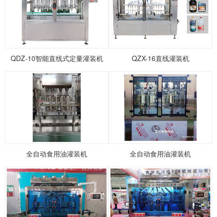
1
2
3
4
5
QDZ-10智能直线式定量灌装机
QZX-16直线灌装机
全自动食用油灌装机
全自动食用油灌装机