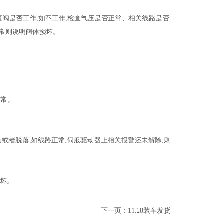
阀是否工作,如不工作,检查气压是否正常、相关线路是否
正常则说明阀体损坏。
异常。
者脱落,如线路正常,伺服驱动器上相关报警还未解除,则
损坏。
下一页：
11.28装车发货