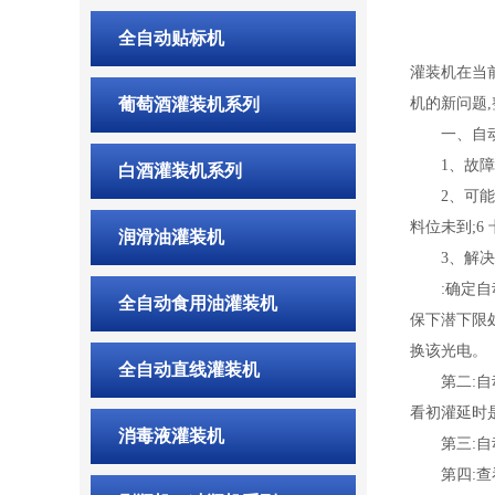
全自动贴标机
灌装机在当
葡萄酒灌装机系列
机的新问题
一、自动
1、故障现
白酒灌装机系列
2、可能形成
料位未到;6
润滑油灌装机
3、解决步
:确定自动
全自动食用油灌装机
保下潜下限
换该光电。
全自动直线灌装机
第二:自动
看初灌延时
消毒液灌装机
第三:自动
第四:查看