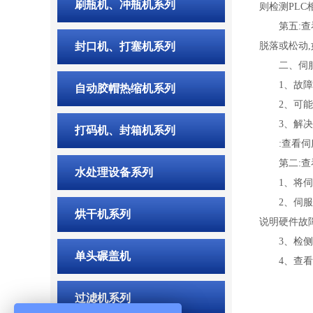
刷瓶机、冲瓶机系列
则检测PLC
第五:查看
封口机、打塞机系列
脱落或松动
二、伺服
1、故障现
自动胶帽热缩机系列
2、可能形
3、解决步
打码机、封箱机系列
:查看伺服
第二:查看
水处理设备系列
1、将伺服
2、伺服驱
烘干机系列
说明硬件故
3、检侧伺
单头碾盖机
4、查看伺
过滤机系列