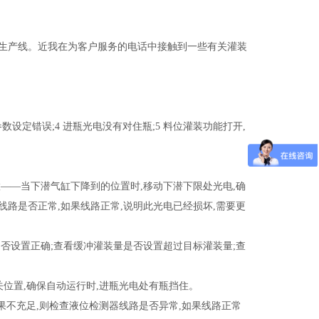
水生产线。近我在为客户服务的电话中接触到一些有关灌装
数设定错误;4 进瓶光电没有对住瓶;5 料位灌装功能打开,
—当下潜气缸下降到的位置时,移动下潜下限处光电,确
路是否正常,如果线路正常,说明此光电已经损坏,需要更
设置正确;查看缓冲灌装量是否设置超过目标灌装量;查
位置,确保自动运行时,进瓶光电处有瓶挡住。
果不充足,则检查液位检测器线路是否异常,如果线路正常