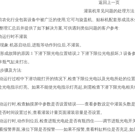
返回上一页
灌装机常见问题的处理方法
前农化行业包装设备中被广泛的使用,它可与旋盖机、贴标机配套形成流
,整理汇总后并提供了如下解决方案,可供遇到类似问题的客户参考:
运行时不灌装
象:机器启动后,进瓶等动作到位后,不灌装。
故障的原因:1 下潜下限光电位置错误;2 下潜下限位光电损坏;3 设备参
 卡瓶气缸未打出。
骤及方法:
运行过程中下潜功能打开的情况下,检查下限位光电以及光电所处的位置—
处光电指示灯亮。如果不能使光电指示灯亮起,则需检查下潜下限光电相关线
运行时,检查触摸屏中参数是否设置错误——查看参数设定中灌装头数是否
是否时间设置过长;查看灌装计量页面灌装容量是否设置。
运行时,动作到位后,检查进瓶光电处是否有瓶挡住——调节进瓶光电开关
报警界面,液位下限是否报警——如果不报警,查看料缸料位是否充足,如