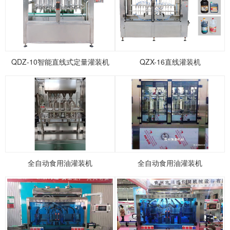
1
2
3
4
5
QDZ-10智能直线式定量灌装机
QZX-16直线灌装机
全自动食用油灌装机
全自动食用油灌装机