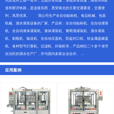
州及花卉之都一青州，北临济青高速，东临东青高速，南依309国
道和胶济铁路，是连接东西，贯穿南北的主要交通要道，交通便
利，风景优美。 我公司生产全自动贴标机、食品机械、包装
机械、酒水灌装设备的厂家。产品有：全自动贴标机、全自动灌装
机、全自动液体灌装机、液体灌装机、葡萄酒灌装机、酒水灌装
机、刷瓶机、输送机、全自动压盖机、防盗封口机、软金属盖碾盖
机、各种型号打塞机、过滤机、封箱机等，产品销往二十多个省市
自治区的酒水生产厂，并与国内多家企业合作。 ...
应用案例