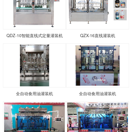
1
2
3
4
5
QDZ-10智能直线式定量灌装机
QZX-16直线灌装机
全自动食用油灌装机
全自动食用油灌装机