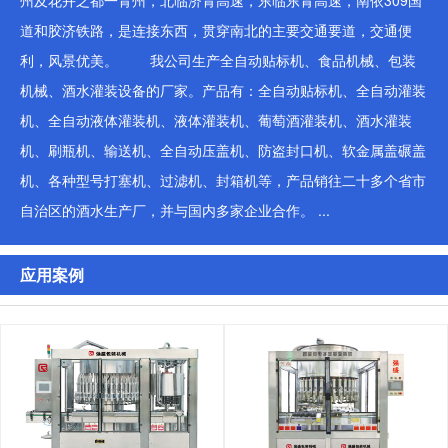
州及花卉之都一青州，北临济青高速，东临东青高速，南依309国
道和胶济铁路，是连接东西，贯穿南北的主要交通要道，交通便
利，风景优美。 我公司生产全自动贴标机、食品机械、包装
机械、酒水灌装设备的厂家。产品有：全自动贴标机、全自动灌装
机、全自动液体灌装机、液体灌装机、葡萄酒灌装机、酒水灌装
机、刷瓶机、输送机、全自动压盖机、防盗封口机、软金属盖碾盖
机、各种型号打塞机、过滤机、封箱机等，产品销往二十多个省市
自治区的酒水生产厂，并与国内多家企业合作。 ...
应用案例