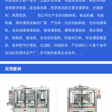
州及花卉之都一青州，北临济青高速，东临东青高速，南依309国
道和胶济铁路，是连接东西，贯穿南北的主要交通要道，交通便
利，风景优美。 我公司生产全自动贴标机、食品机械、包装
机械、酒水灌装设备的厂家。产品有：全自动贴标机、全自动灌装
机、全自动液体灌装机、液体灌装机、葡萄酒灌装机、酒水灌装
机、刷瓶机、输送机、全自动压盖机、防盗封口机、软金属盖碾盖
机、各种型号打塞机、过滤机、封箱机等，产品销往二十多个省市
自治区的酒水生产厂，并与国内多家企业合作。 ...
应用案例