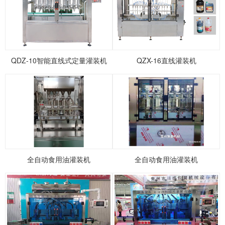
1
2
3
4
5
QDZ-10智能直线式定量灌装机
QZX-16直线灌装机
全自动食用油灌装机
全自动食用油灌装机