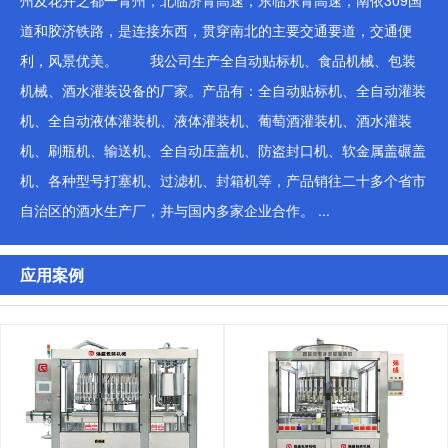
州及花卉之都一青州，北临济青高速，东临东青高速，南依309国
道和胶济铁路，是连接东西，贯穿南北的主要交通要道，交通便
利，风景优美。 我公司生产全自动贴标机、食品机械、包装
机械、酒水灌装设备的厂家。产品有：全自动贴标机、全自动灌装
机、全自动液体灌装机、液体灌装机、葡萄酒灌装机、酒水灌装
机、刷瓶机、输送机、全自动压盖机、防盗封口机、软金属盖碾盖
机、各种型号打塞机、过滤机、封箱机等，产品销往二十多个省市
自治区的酒水生产厂，并与国内多家企业合作。 ...
应用案例