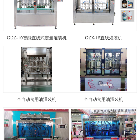
1
2
3
4
5
QDZ-10智能直线式定量灌装机
QZX-16直线灌装机
全自动食用油灌装机
全自动食用油灌装机