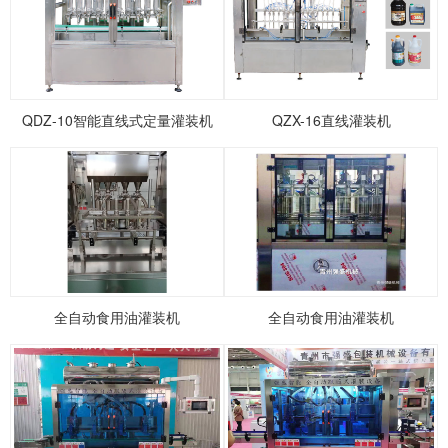
1
2
3
4
5
QDZ-10智能直线式定量灌装机
QZX-16直线灌装机
全自动食用油灌装机
全自动食用油灌装机