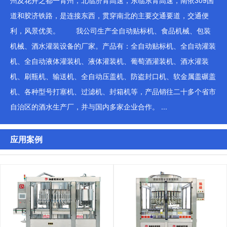
州及花卉之都一青州，北临济青高速，东临东青高速，南依309国
道和胶济铁路，是连接东西，贯穿南北的主要交通要道，交通便
利，风景优美。 我公司生产全自动贴标机、食品机械、包装
机械、酒水灌装设备的厂家。产品有：全自动贴标机、全自动灌装
机、全自动液体灌装机、液体灌装机、葡萄酒灌装机、酒水灌装
机、刷瓶机、输送机、全自动压盖机、防盗封口机、软金属盖碾盖
机、各种型号打塞机、过滤机、封箱机等，产品销往二十多个省市
自治区的酒水生产厂，并与国内多家企业合作。 ...
应用案例