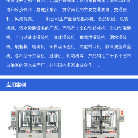
州及花卉之都一青州，北临济青高速，东临东青高速，南依309国
道和胶济铁路，是连接东西，贯穿南北的主要交通要道，交通便
利，风景优美。 我公司生产全自动贴标机、食品机械、包装
机械、酒水灌装设备的厂家。产品有：全自动贴标机、全自动灌装
机、全自动液体灌装机、液体灌装机、葡萄酒灌装机、酒水灌装
机、刷瓶机、输送机、全自动压盖机、防盗封口机、软金属盖碾盖
机、各种型号打塞机、过滤机、封箱机等，产品销往二十多个省市
自治区的酒水生产厂，并与国内多家企业合作。 ...
应用案例