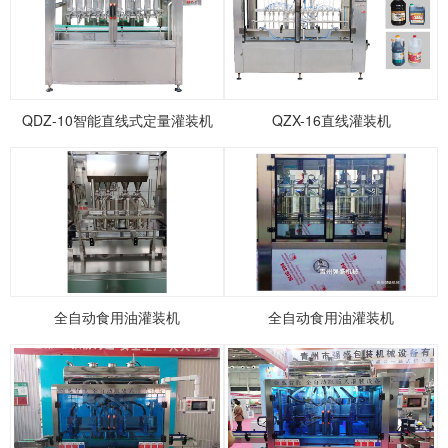
1
2
3
4
5
QDZ-10智能直线式定量灌装机
QZX-16直线灌装机
全自动食用油灌装机
全自动食用油灌装机