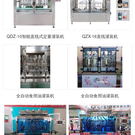
1
2
3
4
5
QDZ-10智能直线式定量灌装机
QZX-16直线灌装机
全自动食用油灌装机
全自动食用油灌装机