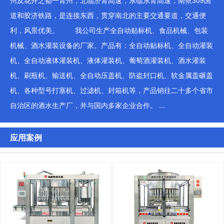
州及花卉之都一青州，北临济青高速，东临东青高速，南依309国
道和胶济铁路，是连接东西，贯穿南北的主要交通要道，交通便
利，风景优美。 我公司生产全自动贴标机、食品机械、包装
机械、酒水灌装设备的厂家。产品有：全自动贴标机、全自动灌装
机、全自动液体灌装机、液体灌装机、葡萄酒灌装机、酒水灌装
机、刷瓶机、输送机、全自动压盖机、防盗封口机、软金属盖碾盖
机、各种型号打塞机、过滤机、封箱机等，产品销往二十多个省市
自治区的酒水生产厂，并与国内多家企业合作。 ...
应用案例